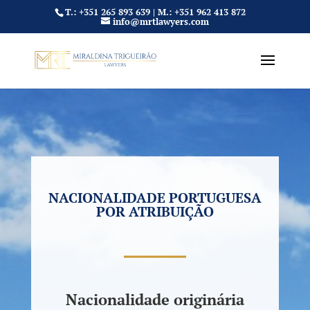
T.: +351 265 893 639 | M.: +351 962 413 872
info@mrtlawyers.com
NACIONALIDADE PORTUGUESA
POR ATRIBUIÇÃO
Nacionalidade originária