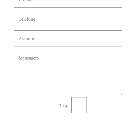
Enviar
=
7 + 4