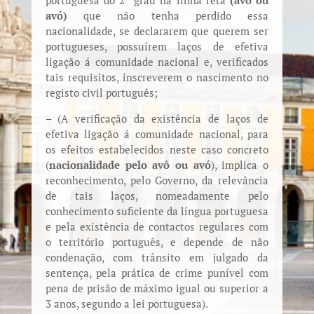
portuguesa do 2º grau na linha reta
(avô ou
avó)
que não tenha perdido essa
nacionalidade, se declararem que querem ser
portugueses, possuírem laços de efetiva
ligação á comunidade nacional e, verificados
tais requisitos, inscreverem o nascimento no
registo civil português;
– (A verificação da existência de laços de
efetiva ligação á comunidade nacional, para
os efeitos estabelecidos neste caso concreto
(
nacionalidade pelo avô ou avó
), implica o
reconhecimento, pelo Governo, da relevância
de tais laços, nomeadamente pelo
conhecimento suficiente da língua portuguesa
e pela existência de contactos regulares com
o território português, e depende de não
condenação, com trânsito em julgado da
sentença, pela prática de crime punível com
pena de prisão de máximo igual ou superior a
3 anos, segundo a lei portuguesa).