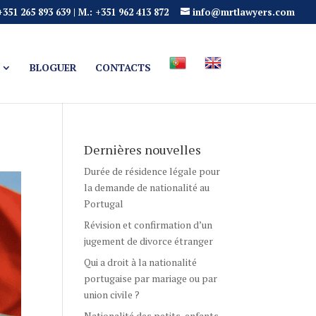
+351 265 893 639 | M.: +351 962 413 872
info@mrtlawyers.com
BLOGUER
CONTACTS
Dernières nouvelles
Durée de résidence légale pour
la demande de nationalité au
Portugal
Révision et confirmation d’un
jugement de divorce étranger
Qui a droit à la nationalité
portugaise par mariage ou par
union civile ?
Nationalité des petits-enfants