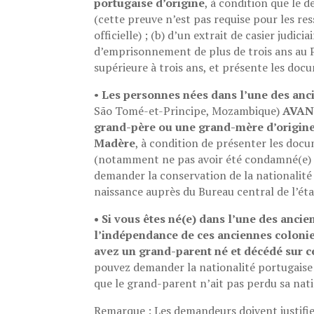
portugaise d’origine
, à condition que le 
(cette preuve n’est pas requise pour les res
officielle) ; (b) d’un extrait de casier judici
d’emprisonnement de plus de trois ans au 
supérieure à trois ans, et présente les docu
•
Les personnes nées dans l’une des anc
São Tomé-et-Principe, Mozambique)
AVANT
grand-père ou une grand-mère d’origine 
Madère
, à condition de présenter les docu
(notamment ne pas avoir été condamné(e) à
demander la conservation de la nationalit
naissance auprès du Bureau central de l’ét
• Si vous êtes né(e) dans l’une des anc
l’indépendance de ces anciennes coloni
avez un grand-parent né et décédé sur ce
pouvez demander la nationalité portugais
que le grand-parent n’ait pas perdu sa nati
Remarque : Les demandeurs doivent justifie