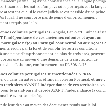
demandeur justifie : (a) d’une connaissance de la langue portug
sortissants et les natifs d’un pays où le portugais est la langu
aire attestant que, si le casier judiciaire est passible d’une peine
Portugal, il ne comporte pas de peine d’emprisonnement
ments requis par la loi.
iennes colonies portugaises
(Angola, Cap-Vert, Guinée-Biss
 l’indépendance de ces anciennes colonies et ayant un
portugaise né(e) au Portugal continental ou aux Açores e
ments requis par la loi et de remplir les autres conditions
 une peine d’emprisonnement de plus de trois ans), peuvent
é portugaise au moyen d’une demande de transcription de
at civil de Lisbonne, conformément au DL 308-A/75.
iennes colonies portugaises susmentionnées APRÈS
es
, ou dans un autre pays étranger, voire au Portugal,
et que 
s territoires AVANT l’indépendance de ces territoires,
vo
e pour le grand-parent décédé AVANT l’indépendance (à condi
onalité avant son décès).
r de leur droit au moyen des documents requis par la loi,