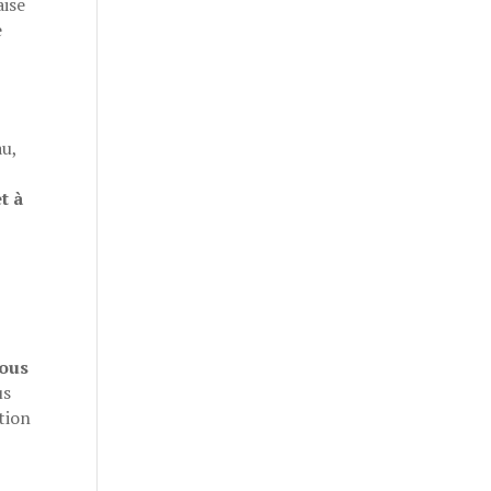
aise
e
au,
t à
vous
us
tion