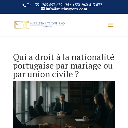
T.: +351 265 893 639 | M.: +351 962 413 872
info@mrtlawyers.com
Qui a droit à la nationalité
portugaise par mariage ou
par union civile ?